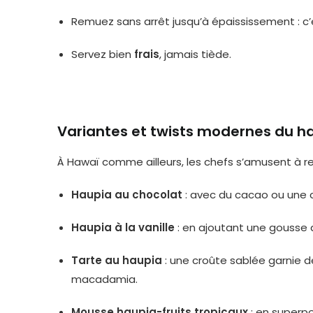
Remuez sans arrêt jusqu’à épaississement : c’es
Servez bien
frais
, jamais tiède.
Variantes et twists modernes du h
À Hawaï comme ailleurs, les chefs s’amusent à rev
Haupia au chocolat
: avec du cacao ou une
Haupia à la vanille
: en ajoutant une gousse d
Tarte au haupia
: une croûte sablée garnie d
macadamia.
Mousse haupia-fruits tropicaux
: en superp