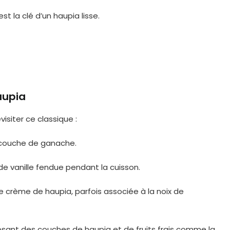
t la clé d’un haupia lisse.
aupia
isiter ce classique :
 couche de ganache.
e vanille fendue pendant la cuisson.
e crème de haupia, parfois associée à la noix de
osant des couches de haupia et de fruits frais comme la