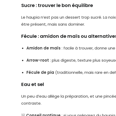
Sucre : trouver le bon équilibre
Le haupia n’est pas un dessert trop sucré. La noi
être présent, mais sans dominer.
Fécule : amidon de maïs ou alternative
Amidon de maïs
: facile à trouver, donne une
Arrow-root
: plus digeste, texture plus soyeus
Fécule de pia
(traditionnelle, mais rare en de
Eau et sel
Un peu d’eau allège la préparation, et une pincé
contraste.
💡
Conseil pratique
: si vous préparez du haupia