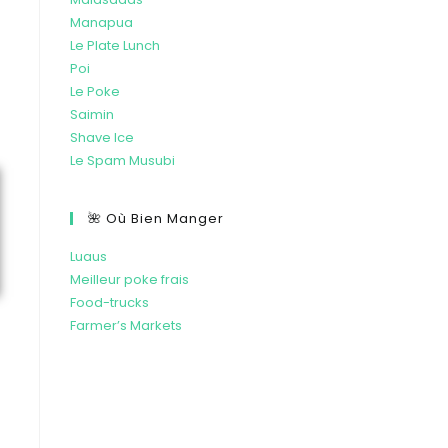
Manapua
Le Plate Lunch
Poi
Le Poke
Saimin
Shave Ice
Le Spam Musubi
🌺 Où Bien Manger
Luaus
Meilleur poke frais
Food-trucks
Farmer’s Markets