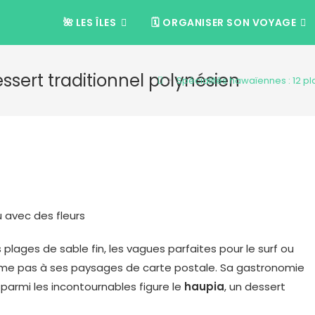
🌺 LES ÎLES
🗓️ ORGANISER SON VOYAGE
essert traditionnel polynésien
>
Spécialités hawaïennes : 12 p
lages de sable fin, les vagues parfaites pour le surf ou
ésume pas à ses paysages de carte postale. Sa gastronomie
et parmi les incontournables figure le
haupia
, un dessert