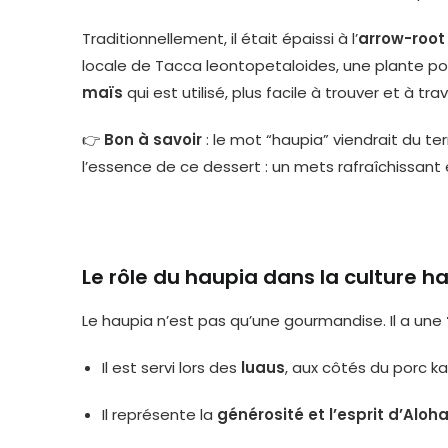
Traditionnellement, il était épaissi à l’
arrow-root
locale de Tacca leontopetaloides, une plante pol
maïs
qui est utilisé, plus facile à trouver et à trava
👉
Bon à savoir
: le mot “haupia” viendrait du 
l’essence de ce dessert : un mets rafraîchissant 
Le rôle du haupia dans la culture 
Le haupia n’est pas qu’une gourmandise. Il a une
Il est servi lors des
luaus
, aux côtés du porc ka
Il représente la
générosité et l’esprit d’Aloh