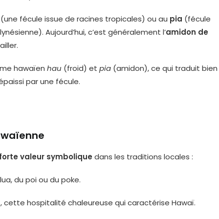
(une fécule issue de racines tropicales) ou au
pia
(fécule
ynésienne). Aujourd’hui, c’est généralement l’
amidon de
iller.
terme hawaïen
hau
(froid) et
pia
(amidon), ce qui traduit bien
épaissi par une fécule.
hawaïenne
forte valeur symbolique
dans les traditions locales :
lua, du poi ou du poke.
a
, cette hospitalité chaleureuse qui caractérise Hawaï.