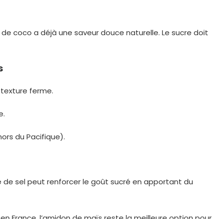
x de coco a déjà une saveur douce naturelle. Le sucre doit
s
 texture ferme.
e.
hors du Pacifique).
e de sel peut renforcer le goût sucré en apportant du
 en France, l’amidon de maïs reste la meilleure option pour