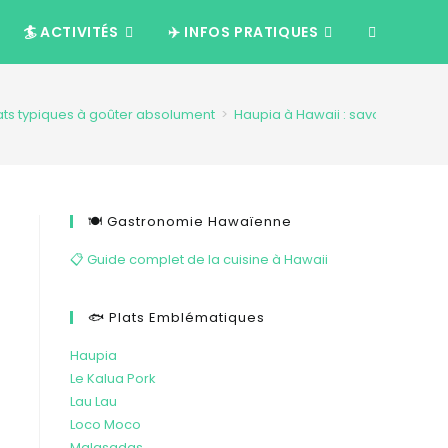
🏄 ACTIVITÉS
✈️ INFOS PRATIQUES
lats typiques à goûter absolument
>
Haupia à Hawaii : savourez le de
🍽️ Gastronomie Hawaïenne
📋 Guide complet de la cuisine à Hawaii
🐟 Plats Emblématiques
Haupia
Le Kalua Pork
Lau Lau
Loco Moco
Malasadas