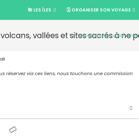
🌺 LES ÎLES
🗓️ ORGANISER SON VOYAGE
 volcans, vallées et sites sacrés à n
>
Les îles d’Hawaï : guide compl
i vous réservez via ces liens, nous touchons une commission