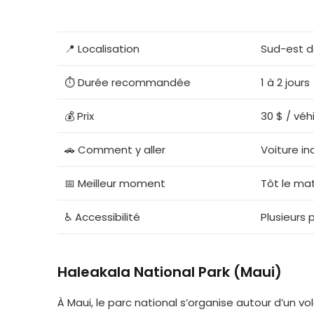
📍 Localisation
Sud-est de
⏱️ Durée recommandée
1 à 2 jours
💰 Prix
30 $ / véh
🚗 Comment y aller
Voiture in
📅 Meilleur moment
Tôt le mat
♿ Accessibilité
Plusieurs 
Haleakala National Park (Maui)
À Maui, le parc national s’organise autour d’un v