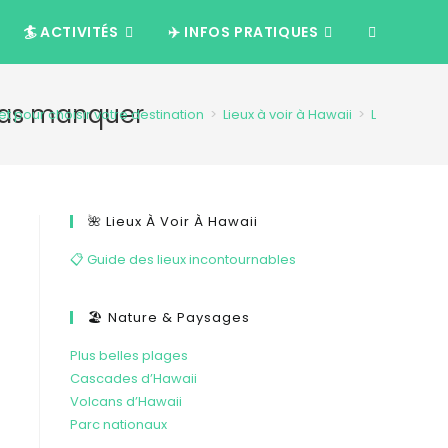
🏄 ACTIVITÉS
✈️ INFOS PRATIQUES
e pas manquer
et pour choisir votre destination
>
Lieux à voir à Hawaii
>
Les parcs n
🌺 Lieux À Voir À Hawaii
📋 Guide des lieux incontournables
🏖️ Nature & Paysages
Plus belles plages
Cascades d’Hawaii
Volcans d’Hawaii
Parc nationaux