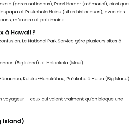
x à Hawaii ?
 confusion. Le National Park Service gère plusieurs sites à
canoes (Big Island) et Haleakala (Maui).
Hōnaunau, Kaloko-Honokōhau, Puʻukoholā Heiau (Big Island)
 un voyageur — ceux qui valent vraiment qu’on bloque une
 Island)