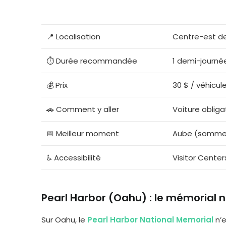
📍 Localisation
Centre-est de
⏱️ Durée recommandée
1 demi-journé
💰 Prix
30 $ / véhicule
🚗 Comment y aller
Voiture obliga
📅 Meilleur moment
Aube (sommet)
♿ Accessibilité
Visitor Center
Pearl Harbor (Oahu) : le mémorial n
Sur Oahu, le
Pearl Harbor National Memorial
n’e