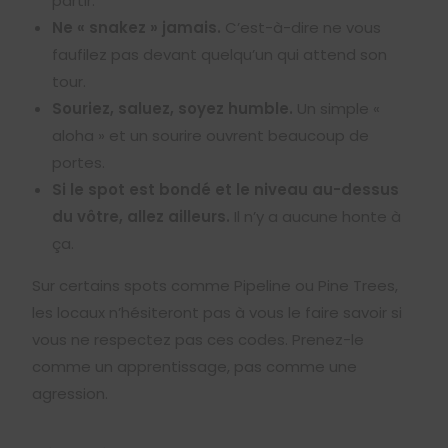
partir.
Ne « snakez » jamais.
C’est-à-dire ne vous
faufilez pas devant quelqu’un qui attend son
tour.
Souriez, saluez, soyez humble.
Un simple «
aloha » et un sourire ouvrent beaucoup de
portes.
Si le spot est bondé et le niveau au-dessus
du vôtre, allez ailleurs.
Il n’y a aucune honte à
ça.
Sur certains spots comme Pipeline ou Pine Trees,
les locaux n’hésiteront pas à vous le faire savoir si
vous ne respectez pas ces codes. Prenez-le
comme un apprentissage, pas comme une
agression.