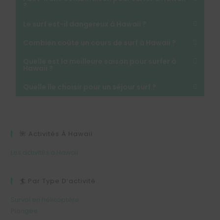
?
Le surf est-il dangereux à Hawaii ?
Combien coûte un cours de surf à Hawaii ?
Quelle est la meilleure saison pour surfer à
Hawaii ?
Quelle île choisir pour un séjour surf ?
🌺 Activités À Hawaii
Les activités à Hawaii
🏄 Par Type D’activité
Survol en hélicoptère
Plongée