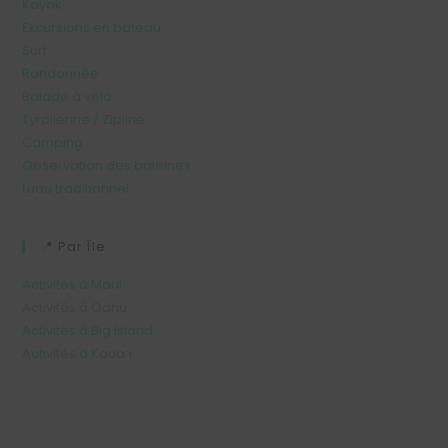
Kayak
Excursions en bateau
Surf
Randonnée
Balade à vélo
Tyrolienne / Zipline
Camping
Observation des baleines
Luau traditionnel
📍 Par Île
Activités à Maui
Activités à Oahu
Activités à Big Island
Activités à Kauaʻi