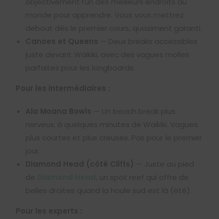
objectivement l’un des meilleurs endroits au
monde pour apprendre. Vous vous mettrez
debout dès le premier cours, quasiment garanti.
Canoes et Queens
— Deux breaks accessibles
juste devant Waikiki, avec des vagues molles
parfaites pour les longboards.
Pour les intermédiaires :
Ala Moana Bowls
— Un beach break plus
nerveux, à quelques minutes de Waikiki. Vagues
plus courtes et plus creuses. Pas pour le premier
jour.
Diamond Head (côté Cliffs)
— Juste au pied
de
Diamond Head
, un spot reef qui offre de
belles droites quand la houle sud est là (été).
Pour les experts :