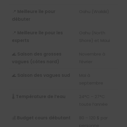
📍
Meilleure île pour
Oahu (Waikiki)
débuter
📍
Meilleure île pour les
Oahu (North
experts
Shore) et Maui
🌊
Saison des grosses
Novembre à
vagues (côtes nord)
février
🌊
Saison des vagues sud
Mai à
septembre
🌡️
Température de l’eau
24°C – 27°C
toute l’année
💰
Budget cours débutant
80 – 120 $ par
personne