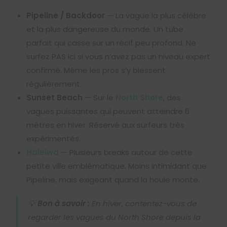
Pipeline / Backdoor
— La vague la plus célèbre
et la plus dangereuse du monde. Un tube
parfait qui casse sur un récif peu profond. Ne
surfez PAS ici si vous n’avez pas un niveau expert
confirmé. Même les pros s’y blessent
régulièrement.
Sunset Beach
— Sur le
North Shore
, des
vagues puissantes qui peuvent atteindre 6
mètres en hiver. Réservé aux surfeurs très
expérimentés.
Haleiwa
— Plusieurs breaks autour de cette
petite ville emblématique. Moins intimidant que
Pipeline, mais exigeant quand la houle monte.
💡
Bon à savoir :
En hiver, contentez-vous de
regarder les vagues du North Shore depuis la