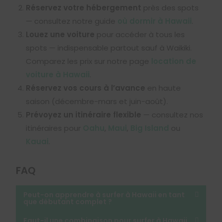
Réservez votre hébergement
près des spots
— consultez notre guide
où dormir à Hawaii
.
Louez une voiture
pour accéder à tous les
spots — indispensable partout sauf à Waikiki.
Comparez les prix sur notre page
location de
voiture à Hawaii
.
Réservez vos cours à l’avance
en haute
saison (décembre-mars et juin-août).
Prévoyez un itinéraire flexible
— consultez nos
itinéraires pour
Oahu
,
Maui
,
Big Island
ou
Kauai
.
FAQ
Peut-on apprendre à surfer à Hawaii en tant
que débutant complet ?
Faut-il une combinaison pour surfer à Hawaii