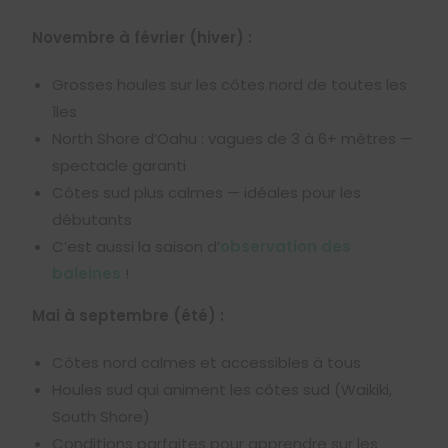
Novembre à février (hiver) :
Grosses houles sur les côtes nord de toutes les
îles
North Shore d’Oahu : vagues de 3 à 6+ mètres —
spectacle garanti
Côtes sud plus calmes — idéales pour les
débutants
C’est aussi la saison d’
observation des
baleines
!
Mai à septembre (été) :
Côtes nord calmes et accessibles à tous
Houles sud qui animent les côtes sud (Waikiki,
South Shore)
Conditions parfaites pour apprendre sur les