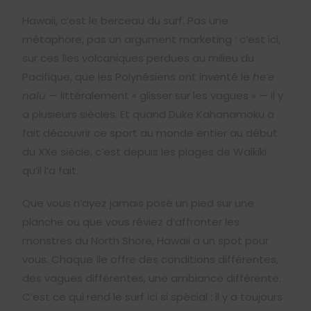
Hawaii, c’est le berceau du surf. Pas une
métaphore, pas un argument marketing : c’est ici,
sur ces îles volcaniques perdues au milieu du
Pacifique, que les Polynésiens ont inventé le
he’e
nalu
— littéralement « glisser sur les vagues » — il y
a plusieurs siècles. Et quand Duke Kahanamoku a
fait découvrir ce sport au monde entier au début
du XXe siècle, c’est depuis les plages de Waikiki
qu’il l’a fait.
Que vous n’ayez jamais posé un pied sur une
planche ou que vous rêviez d’affronter les
monstres du North Shore, Hawaii a un spot pour
vous. Chaque île offre des conditions différentes,
des vagues différentes, une ambiance différente.
C’est ce qui rend le surf ici si spécial : il y a toujours