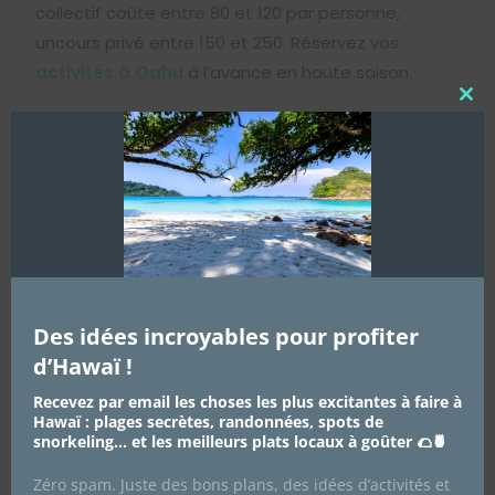
collectif coûte entre 80 et 120
p
a
r
p
erso
nn
e
,
u
n
co
u
rs
p
r
i
vé
e
n
t
re
150
e
t
250
. Réservez vos
activités à Oahu
à l’avance en haute saison.
Clo
this
À Maui :
mo
Les cours se concentrent à Kihei (The Cove) et
Lahaina. Tarifs similaires à Oahu, parfois
légèrement plus chers. Consultez les
activités à
Maui
pour trouver les meilleurs cours.
Des idées incroyables pour profiter
d’Hawaï !
Recevez par email les choses les plus excitantes à faire à
À Kauai :
Hawaï : plages secrètes, randonnées, spots de
snorkeling… et les meilleurs plats locaux à goûter 🌮🍍
Moins d’écoles qu’à Oahu, mais des cours de
Zéro spam. Juste des bons plans, des idées d’activités et
qualité à Poipu et Hanalei. Ambiance plus intimiste,