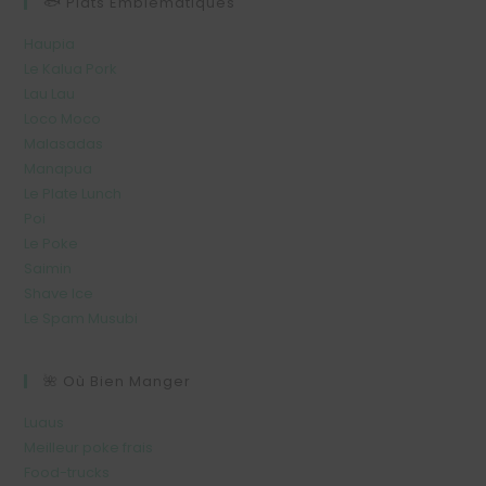
🐟 Plats Emblématiques
Haupia
Le Kalua Pork
Lau Lau
Loco Moco
Malasadas
Manapua
Le Plate Lunch
Poi
Le Poke
Saimin
Shave Ice
Le Spam Musubi
🌺 Où Bien Manger
Luaus
Meilleur poke frais
Food-trucks