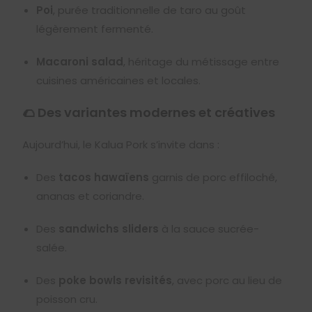
Poi
, purée traditionnelle de taro au goût
légèrement fermenté.
Macaroni salad
, héritage du métissage entre
cuisines américaines et locales.
🌮 Des variantes modernes et créatives
Aujourd’hui, le Kalua Pork s’invite dans :
Des
tacos hawaïens
garnis de porc effiloché,
ananas et coriandre.
Des
sandwichs sliders
à la sauce sucrée-
salée.
Des
poke bowls revisités
, avec porc au lieu de
poisson cru.