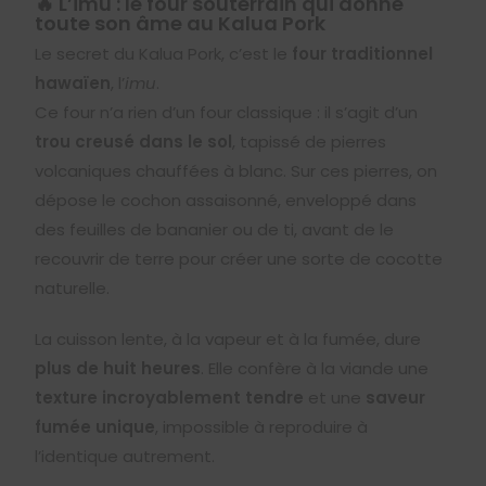
🔥 L’imu : le four souterrain qui donne
toute son âme au Kalua Pork
Le secret du Kalua Pork, c’est le
four traditionnel
hawaïen
, l’
imu
.
Ce four n’a rien d’un four classique : il s’agit d’un
trou creusé dans le sol
, tapissé de pierres
volcaniques chauffées à blanc. Sur ces pierres, on
dépose le cochon assaisonné, enveloppé dans
des feuilles de bananier ou de ti, avant de le
recouvrir de terre pour créer une sorte de cocotte
naturelle.
La cuisson lente, à la vapeur et à la fumée, dure
plus de huit heures
. Elle confère à la viande une
texture incroyablement tendre
et une
saveur
fumée unique
, impossible à reproduire à
l’identique autrement.