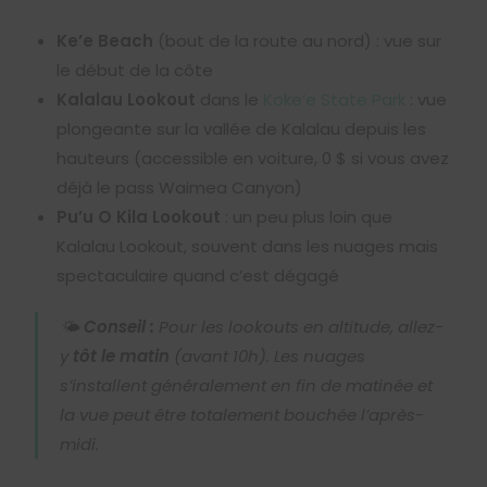
Ke’e Beach
(bout de la route au nord) : vue sur
le début de la côte
Kalalau Lookout
dans le
Koke’e State Park
: vue
plongeante sur la vallée de Kalalau depuis les
hauteurs (accessible en voiture, 0 $ si vous avez
déjà le pass Waimea Canyon)
Pu’u O Kila Lookout
: un peu plus loin que
Kalalau Lookout, souvent dans les nuages mais
spectaculaire quand c’est dégagé
🌤️
Conseil :
Pour les lookouts en altitude, allez-
y
tôt le matin
(avant 10h). Les nuages
s’installent généralement en fin de matinée et
la vue peut être totalement bouchée l’après-
midi.