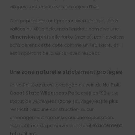
villages sont encore visibles aujourd’hui.
Ces populations ont progressivement quitté les
vallées au XIXᵉ siècle, mais l’endroit conserve une
dimension spirituelle forte
(
mana
). Les Hawaïens
considèrent cette côte comme un lieu sacré, et il
est important de la visiter avec respect.
Une zone naturelle strictement protégée
La Na Pali Coast est protégée au sein du
Na Pali
Coast State Wilderness Park
, créé en 1984. Ce
statut de
wilderness
(zone sauvage) est le plus
restrictif : aucune construction, aucun
aménagement motorisé, aucune exploitation.
L’objectif est de préserver ce littoral
exactement
tel qu’il est
.