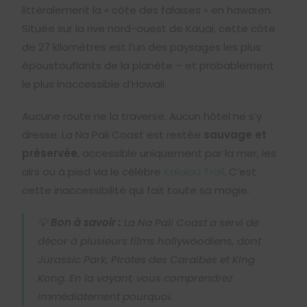
littéralement la « côte des falaises » en hawaïen.
Située sur la rive nord-ouest de Kauai, cette côte
de 27 kilomètres est l’un des paysages les plus
époustouflants de la planète – et probablement
le plus inaccessible d’Hawaii.
Aucune route ne la traverse. Aucun hôtel ne s’y
dresse. La Na Pali Coast est restée
sauvage et
préservée
, accessible uniquement par la mer, les
airs ou à pied via le célèbre
Kalalau Trail
. C’est
cette inaccessibilité qui fait toute sa magie.
💡
Bon à savoir :
La Na Pali Coast a servi de
décor à plusieurs films hollywoodiens, dont
Jurassic Park
,
Pirates des Caraïbes
et
King
Kong
. En la voyant, vous comprendrez
immédiatement pourquoi.