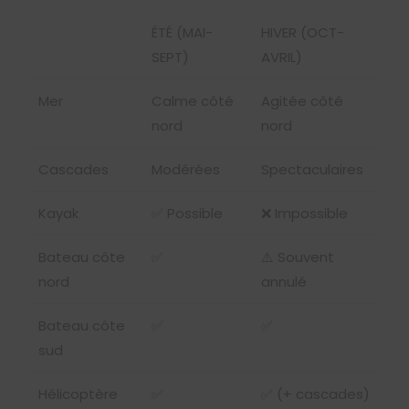
ÉTÉ (MAI-
HIVER (OCT-
SEPT)
AVRIL)
Mer
Calme côté
Agitée côté
nord
nord
Cascades
Modérées
Spectaculaires
Kayak
✅ Possible
❌ Impossible
Bateau côte
✅
⚠️ Souvent
nord
annulé
Bateau côte
✅
✅
sud
Hélicoptère
✅
✅ (+ cascades)