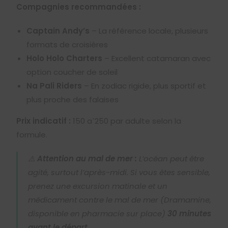
Compagnies recommandées :
Captain Andy’s
– La référence locale, plusieurs
formats de croisières
Holo Holo Charters
– Excellent catamaran avec
option coucher de soleil
Na Pali Riders
– En zodiac rigide, plus sportif et
plus proche des falaises
Prix indicatif :
150
a
ˋ
250
par adulte selon la
formule.
⚠️
Attention au mal de mer :
L’océan peut être
agité, surtout l’après-midi. Si vous êtes sensible,
prenez une excursion matinale et un
médicament contre le mal de mer (Dramamine,
disponible en pharmacie sur place)
30 minutes
avant le départ
.