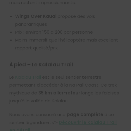
mais restent impressionnants.
Wings Over Kauai
propose des vols
panoramiques
Prix : environ 150
a
ˋ
200
par personne
Moins immersif que l’hélicoptère mais excellent
rapport qualité/prix
À pied – Le Kalalau Trail
Le
Kalalau Trail
est le seul sentier terrestre
permettant d’accéder à la Na Pali Coast. Ce trek
mythique de
35 km aller-retour
longe les falaises
jusqu’à la vallée de Kalalau.
Nous avons consacré une
page complète
à ce
sentier légendaire : 👉
Découvrir le Kalalau Trail
en détail