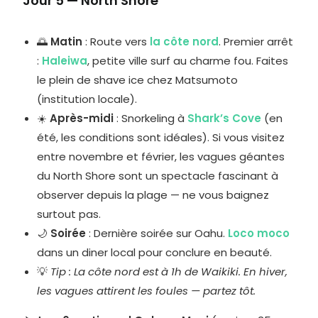
Jour 5 — North Shore
🌅
Matin
: Route vers
la côte nord
. Premier arrêt
:
Haleiwa
, petite ville surf au charme fou. Faites
le plein de shave ice chez Matsumoto
(institution locale).
☀️
Après-midi
: Snorkeling à
Shark’s Cove
(en
été, les conditions sont idéales). Si vous visitez
entre novembre et février, les vagues géantes
du North Shore sont un spectacle fascinant à
observer depuis la plage — ne vous baignez
surtout pas.
🌙
Soirée
: Dernière soirée sur Oahu.
Loco moco
dans un diner local pour conclure en beauté.
💡
Tip : La côte nord est à 1h de Waikiki. En hiver,
les vagues attirent les foules — partez tôt.