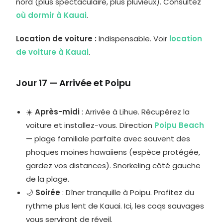
nord (plus spectaculaire, plus pluvieux). Consultez
où dormir à Kauai
.
Location de voiture :
Indispensable. Voir
location
de voiture à Kauai
.
Jour 17 — Arrivée et Poipu
☀️
Après-midi
: Arrivée à Lihue. Récupérez la
voiture et installez-vous. Direction
Poipu Beach
— plage familiale parfaite avec souvent des
phoques moines hawaiiens (espèce protégée,
gardez vos distances). Snorkeling côté gauche
de la plage.
🌙
Soirée
: Dîner tranquille à Poipu. Profitez du
rythme plus lent de Kauai. Ici, les coqs sauvages
vous serviront de réveil.