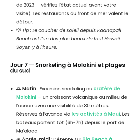
de 2023 — vérifiez l’état actuel avant votre
visite). Les restaurants du front de mer valent le
détour.
💡
Tip : Le coucher de soleil depuis Kaanapali
Beach est l’un des plus beaux de tout Hawaii.
Soyez-y à l’heure.
Jour 7 — Snorkeling à Molokini et plages
du sud
🌅
Matin
: Excursion snorkeling au
cratère de
Molokini
— un croissant volcanique au milieu de
l’océan avec une visibilité de 30 mètres.
Réservez à l’avance via
les activités à Maui
. Les
bateaux partent tôt (6h-7h) depuis le port de
Ma’alaea.
☀️
Après-midi
: Détente sur
Big Beach à