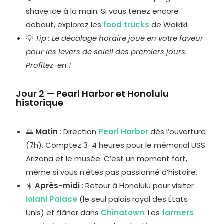
shave ice à la main. Si vous tenez encore
debout, explorez les
food trucks
de Waikiki.
💡
Tip : Le décalage horaire joue en votre faveur
pour les levers de soleil des premiers jours.
Profitez-en !
Jour 2 — Pearl Harbor et Honolulu
historique
🌅
Matin
: Direction
Pearl Harbor
dès l’ouverture
(7h). Comptez 3-4 heures pour le mémorial USS
Arizona et le musée. C’est un moment fort,
même si vous n’êtes pas passionné d’histoire.
☀️
Après-midi
: Retour à Honolulu pour visiter
Iolani Palace
(le seul palais royal des États-
Unis) et flâner dans
Chinatown
. Les
farmers