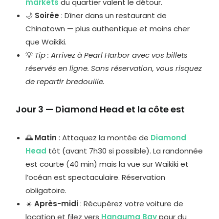
markets
du quartier valent le détour.
🌙
Soirée
: Dîner dans un restaurant de
Chinatown — plus authentique et moins cher
que Waikiki.
💡
Tip : Arrivez à Pearl Harbor avec vos billets
réservés en ligne. Sans réservation, vous risquez
de repartir bredouille.
Jour 3 — Diamond Head et la côte est
🌅
Matin
: Attaquez la montée de
Diamond
Head
tôt (avant 7h30 si possible). La randonnée
est courte (40 min) mais la vue sur Waikiki et
l’océan est spectaculaire. Réservation
obligatoire.
☀️
Après-midi
: Récupérez votre voiture de
location et filez vers
Hanauma Bay
pour du