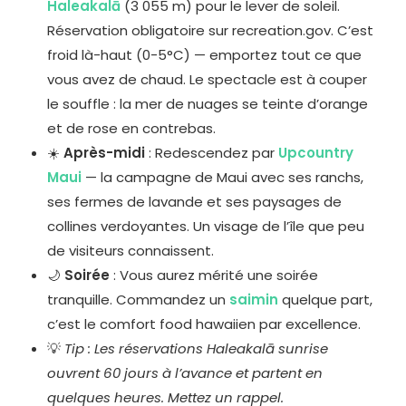
Haleakalā
(3 055 m) pour le lever de soleil.
Réservation obligatoire sur recreation.gov. C’est
froid là-haut (0-5°C) — emportez tout ce que
vous avez de chaud. Le spectacle est à couper
le souffle : la mer de nuages se teinte d’orange
et de rose en contrebas.
☀️
Après-midi
: Redescendez par
Upcountry
Maui
— la campagne de Maui avec ses ranchs,
ses fermes de lavande et ses paysages de
collines verdoyantes. Un visage de l’île que peu
de visiteurs connaissent.
🌙
Soirée
: Vous aurez mérité une soirée
tranquille. Commandez un
saimin
quelque part,
c’est le comfort food hawaiien par excellence.
💡
Tip : Les réservations Haleakalā sunrise
ouvrent 60 jours à l’avance et partent en
quelques heures. Mettez un rappel.