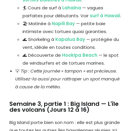
🏄 Cours de surf à
Lahaina
— vagues
parfaites pour débutants. Voir
surf à Hawaii
.
🏖️ Matinée à
Napili Bay
— petite baie
intimiste avec tortues quasi garanties.
🌊 Snorkeling à
Kapalua Bay
— protégée du
vent, idéale en toutes conditions.
🌊 Découverte de
Hookipa Beach
— le spot
de windsurfers et de tortues marines.
💡
Tip : Cette journée « tampon » est précieuse.
Utilisez-la aussi pour rattraper un spot manqué
à cause de la météo.
Semaine 3, partie 1 : Big Island — L'île
des volcans (Jours 12 à 16)
Big Island porte bien son nom : elle est plus grande
que toutes les autres îles hawaiiennes réunies. Ici,