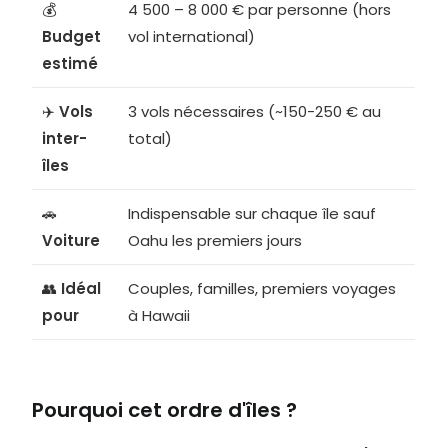
💰
4 500 – 8 000 € par personne (hors
Budget
vol international)
estimé
✈️
Vols
3 vols nécessaires (~150-250 € au
inter-
total)
îles
🚗
Indispensable sur chaque île sauf
Voiture
Oahu les premiers jours
👥
Idéal
Couples, familles, premiers voyages
pour
à Hawaii
Pourquoi cet ordre d'îles ?