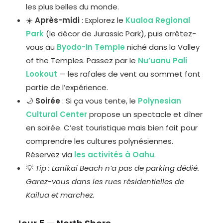
les plus belles du monde.
☀️
Après-midi
: Explorez le
Kualoa Regional
Park
(le décor de Jurassic Park), puis arrêtez-
vous au
Byodo-In Temple
niché dans la Valley
of the Temples. Passez par le
Nu’uanu Pali
Lookout
— les rafales de vent au sommet font
partie de l’expérience.
🌙
Soirée
: Si ça vous tente, le
Polynesian
Cultural Center
propose un spectacle et dîner
en soirée. C’est touristique mais bien fait pour
comprendre les cultures polynésiennes.
Réservez via
les activités à Oahu
.
💡
Tip : Lanikai Beach n’a pas de parking dédié.
Garez-vous dans les rues résidentielles de
Kailua et marchez.