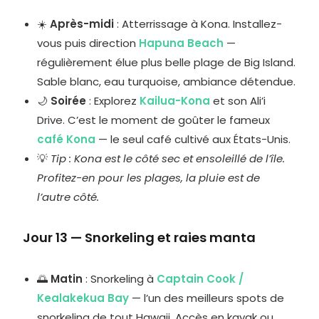
☀️
Après-midi
: Atterrissage à Kona. Installez-
vous puis direction
Hapuna Beach
—
régulièrement élue plus belle plage de Big Island.
Sable blanc, eau turquoise, ambiance détendue.
🌙
Soirée
: Explorez
Kailua-Kona
et son Ali’i
Drive. C’est le moment de goûter le fameux
café Kona
— le seul café cultivé aux États-Unis.
💡
Tip : Kona est le côté sec et ensoleillé de l’île.
Profitez-en pour les plages, la pluie est de
l’autre côté.
Jour 13 — Snorkeling et raies manta
🌅
Matin
: Snorkeling à
Captain Cook /
Kealakekua Bay
— l’un des meilleurs spots de
snorkeling de tout Hawaii. Accès en kayak ou