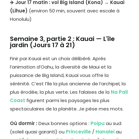
✈️ Jour 17 matin : vol Big Island (Kona) → Kauai
(Lihue)
(environ 50 min, souvent avec escale à
Honolulu)
Semaine 3, partie 2 : Kauai — L'île
jardin (Jours 17 à 21)
Finir par Kauai est un choix délibéré. Après
l’animation d’Oahu, la diversité de Maui et la
puissance de Big Island, Kauai vous offre la
sérénité. C’est l’île la plus ancienne de l’archipel, la
plus érodée, la plus verte. Les falaises de la
Na Pali
Coast
figurent parmi les paysages les plus
spectaculaires de la planète. Je pèse mes mots.
Où dormir :
Deux bonnes options :
Poipu
au sud
(soleil quasi garanti) ou
Princeville
/
Hanalei
au