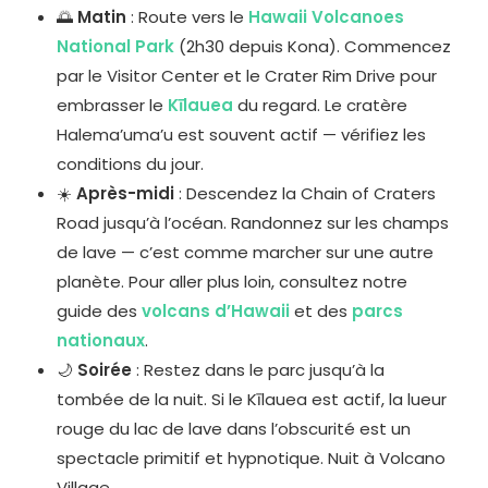
🌅
Matin
: Route vers le
Hawaii Volcanoes
National Park
(2h30 depuis Kona). Commencez
par le Visitor Center et le Crater Rim Drive pour
embrasser le
Kīlauea
du regard. Le cratère
Halema’uma’u est souvent actif — vérifiez les
conditions du jour.
☀️
Après-midi
: Descendez la Chain of Craters
Road jusqu’à l’océan. Randonnez sur les champs
de lave — c’est comme marcher sur une autre
planète. Pour aller plus loin, consultez notre
guide des
volcans d’Hawaii
et des
parcs
nationaux
.
🌙
Soirée
: Restez dans le parc jusqu’à la
tombée de la nuit. Si le Kīlauea est actif, la lueur
rouge du lac de lave dans l’obscurité est un
spectacle primitif et hypnotique. Nuit à Volcano
Village.