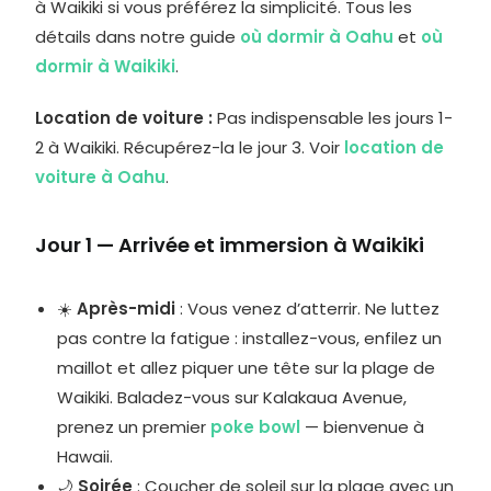
à Waikiki si vous préférez la simplicité. Tous les
détails dans notre guide
où dormir à Oahu
et
où
dormir à Waikiki
.
Location de voiture :
Pas indispensable les jours 1-
2 à Waikiki. Récupérez-la le jour 3. Voir
location de
voiture à Oahu
.
Jour 1 — Arrivée et immersion à Waikiki
☀️
Après-midi
: Vous venez d’atterrir. Ne luttez
pas contre la fatigue : installez-vous, enfilez un
maillot et allez piquer une tête sur la plage de
Waikiki. Baladez-vous sur Kalakaua Avenue,
prenez un premier
poke bowl
— bienvenue à
Hawaii.
🌙
Soirée
: Coucher de soleil sur la plage avec un