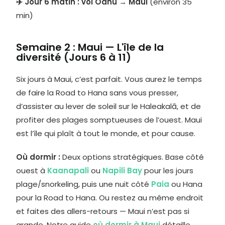
✈️ Jour 6 matin : vol Oahu → Maui
(environ 35
min)
Semaine 2 : Maui — L'île de la
diversité (Jours 6 à 11)
Six jours à Maui, c’est parfait. Vous aurez le temps
de faire la Road to Hana sans vous presser,
d’assister au lever de soleil sur le Haleakalā, et de
profiter des plages somptueuses de l’ouest. Maui
est l’île qui plaît à tout le monde, et pour cause.
Où dormir :
Deux options stratégiques. Base côté
ouest à
Kaanapali
ou
Napili Bay
pour les jours
plage/snorkeling, puis une nuit côté
Paia
ou Hana
pour la Road to Hana. Ou restez au même endroit
et faites des allers-retours — Maui n’est pas si
grande. Notre guide
où dormir à Maui
détaille